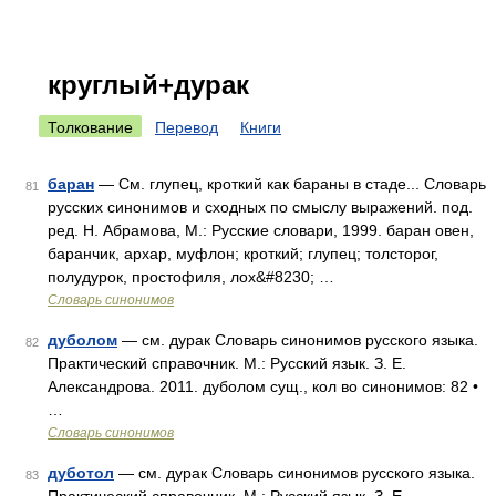
круглый+дурак
Толкование
Перевод
Книги
баран
— См. глупец, кроткий как бараны в стаде... Словарь
81
русских синонимов и сходных по смыслу выражений. под.
ред. Н. Абрамова, М.: Русские словари, 1999. баран овен,
баранчик, архар, муфлон; кроткий; глупец; толсторог,
полудурок, простофиля, лох&#8230; …
Словарь синонимов
дуболом
— см. дурак Словарь синонимов русского языка.
82
Практический справочник. М.: Русский язык. З. Е.
Александрова. 2011. дуболом сущ., кол во синонимов: 82 •
…
Словарь синонимов
дуботол
— см. дурак Словарь синонимов русского языка.
83