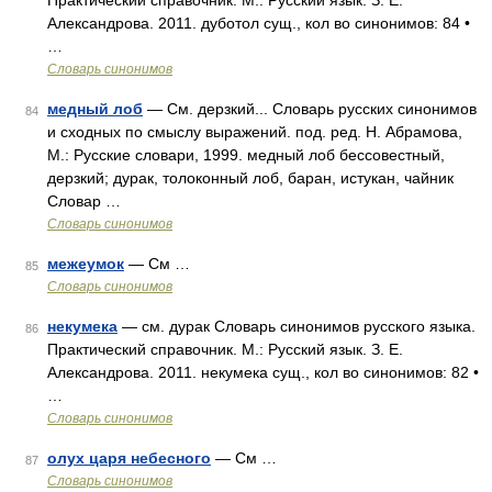
Практический справочник. М.: Русский язык. З. Е.
Александрова. 2011. дуботол сущ., кол во синонимов: 84 •
…
Словарь синонимов
медный лоб
— См. дерзкий... Словарь русских синонимов
84
и сходных по смыслу выражений. под. ред. Н. Абрамова,
М.: Русские словари, 1999. медный лоб бессовестный,
дерзкий; дурак, толоконный лоб, баран, истукан, чайник
Словар …
Словарь синонимов
межеумок
— См …
85
Словарь синонимов
некумека
— см. дурак Словарь синонимов русского языка.
86
Практический справочник. М.: Русский язык. З. Е.
Александрова. 2011. некумека сущ., кол во синонимов: 82 •
…
Словарь синонимов
олух царя небесного
— См …
87
Словарь синонимов