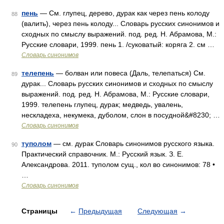
пень
— См. глупец, дерево, дурак как через пень колоду
88
(валить), через пень колоду... Словарь русских синонимов и
сходных по смыслу выражений. под. ред. Н. Абрамова, М.:
Русские словари, 1999. пень 1. /суковатый: коряга 2. см …
Словарь синонимов
телепень
— болван или повеса (Даль, телепаться) См.
89
дурак... Словарь русских синонимов и сходных по смыслу
выражений. под. ред. Н. Абрамова, М.: Русские словари,
1999. телепень глупец, дурак; медведь, увалень,
нескладеха, некумека, дуболом, слон в посудной&#8230; …
Словарь синонимов
туполом
— см. дурак Словарь синонимов русского языка.
90
Практический справочник. М.: Русский язык. З. Е.
Александрова. 2011. туполом сущ., кол во синонимов: 78 •
…
Словарь синонимов
Страницы
←
Предыдущая
Следующая
→